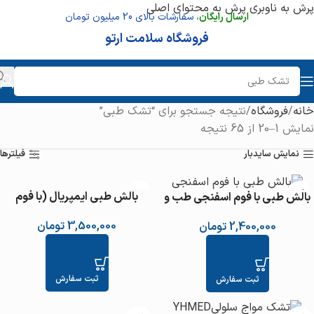
پرش به ناوبری
پرش به محتوای اصلی
ارسال رایگان
،
سفارشات بالای 20 میلیون تومان
فروشگاه سلامت ارتو
خانه
فروشگاه
نتیجه جستجو برای “تشک طبی”
نمایش 1–20 از 65 نتیجه
نمایش سایدبار
فیلترها
بالش طبی ایمپریال (با فوم
بالش طبی با فوم اسفنجی طب و
پلی‌یورتان) طب و صنعت کد
صنعت کد 51100
3,500,000
تومان
2,400,000
تومان
51300
ثبت سفارش
ثبت سفارش