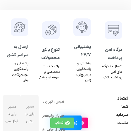
پشتیبانی
ارسال به
درگاه امن
تنوع بالای
۲۴/۷
سراسر کشور
پرداخت
محصولات
پشتبانی و
پشتبانی و
اتصال به درگاه
ارائه خدمات
پاسخگویی
پاسخگویی
های امن
تخصصی و
درسریع‌ترین
درسریع‌ترین
پرداخت بانکی
حرفه ای پزشکی
زمان
زمان
اعتماد
آدرس : تهران ،
شما
مسیر
مسیر
یابی با
یابی با
سرمایه
خیابان ولیعصر
کانال
نشان
گوگل مپ
اینستاگرام
واتساپ
ماست
تلگرام
بالاتر از جامی خ