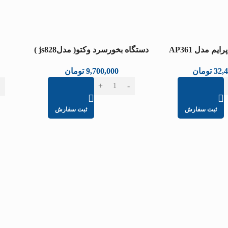
یم مدل AP361
دستگاه بخورسرد وکتو( مدلjs828 )
32,
تومان
9,700,000
تومان
ثبت سفارش
ثبت سفارش