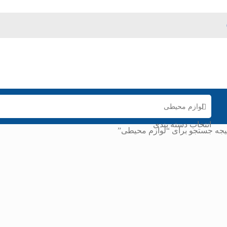
انتخاب دسته بندی
یجه جستجو برای “لوازم محیطی”