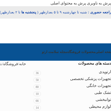
پرش به ناوبری
پرش به محتوای اصلی
اجعه حضوری :
شنبه تا چهارشنبه ۹ تا ۵ بعدازظهر (
پنجشنبه‌
ها
تا ۲ بعدازظهر)
حه اصلی
محصولات فروشگاه
مجله سلامت ارتو
دسته های محصولات
خانه
فروشگاه
نت
ارتوپدی
36
تجهیزات پزشکی تخصصی
50
تجهیزات خانگی
80
تشک طبی
10
توانبخشی
66
لوازم محیطی
14