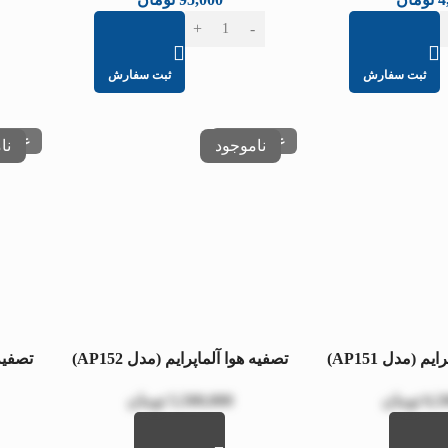
ثبت سفارش
ثبت سفارش
عدم موجودی
عدم م
م (مدل AP151)
تصفیه هوا آلماپرایم (مدل AP152)
تصفیه ه
6,5
تومان
5,500,000
تومان