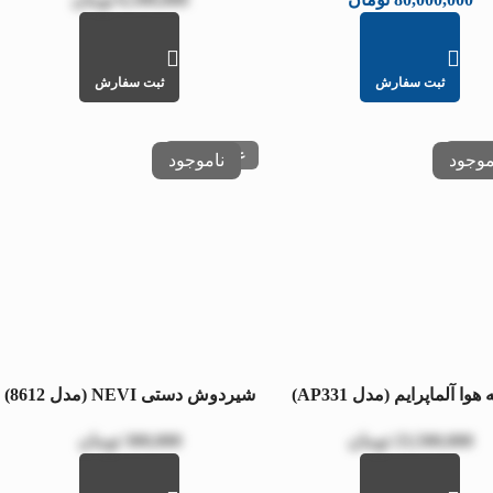
ثبت سفارش
ثبت سفارش
وجودی
عدم موجودی
وا آلماپرایم (مدل AP331)
شیردوش دستی NEVI (مدل 8612)
23,500,000
تومان
300,000
تومان