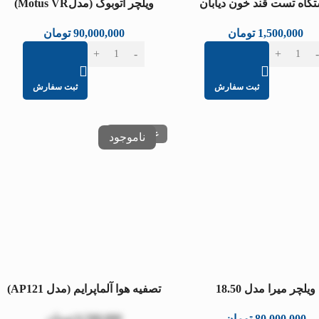
گاه تست قند خون دیابان
ویلچر اتوبوک (مدلMotus VR)
1,500,000
تومان
90,000,000
تومان
ثبت سفارش
ثبت سفارش
عدم موجودی
ویلچر میرا مدل 18.50
تصفیه هوا آلماپرایم (مدل AP121)
80,000,000
تومان
6,500,000
تومان