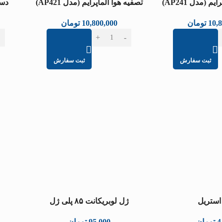
م (مدل AP241)
تصفیه هوا آلماپرایم (مدل AP421)
دست
10,
تومان
10,800,000
تومان
ثبت سفارش
ثبت سفارش
استریل
ژل لوبریکانت ۸۵ پلی ژل
4
تومان
95,000
تومان