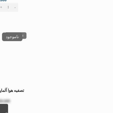
عدم موجودی
تصفیه هوا آلماپرای
00,000