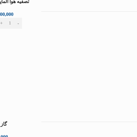
تصفیه هوا آلماپرای
800,000
گاز 
,000