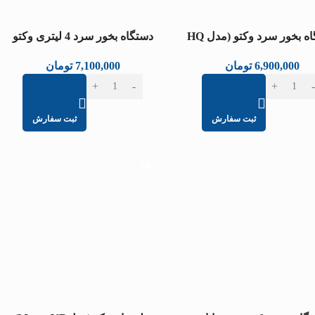
دستگاه بخور سرد وکتو (مدل HQ
دستگاه بخور سرد 4 لیتری وکتو
602)
طرح قطره (مدل HQ UH812K)
6,900,000
تومان
7,100,000
تومان
ثبت سفارش
ثبت سفارش
ویژه