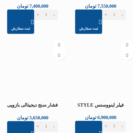
(مدل VT-800B15S)
وکتو(مدل LD-537)
7,550,000
تومان
7,400,000
تومان
ثبت سفارش
ثبت سفارش
فیلر اینووسنس STYLE
فشار سنج دیجیتالی بازویی
وکتو(مدل LD-581)
6,900,000
تومان
5,650,000
تومان