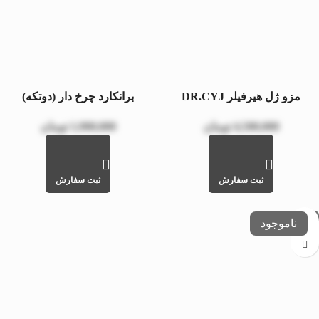
مزو ژل هیرفیلر DR.CYJ
برانکارد چرخ دار (دوتکه)
4,500,000
تومان
1,900,000
تومان
ثبت سفارش
ثبت سفارش
عدم موجودی