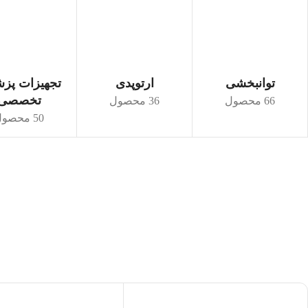
توانبخشی
ارتوپدی
تجهیزات پز
تخصصی
66 محصول
36 محصول
50 محصول