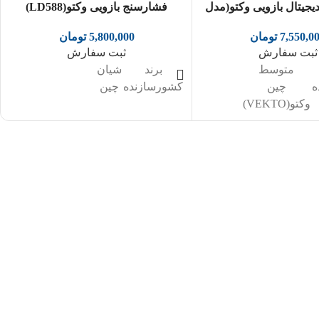
یجیتال بازویی وکتو(مدل
فشارسنج بازویی وکتو(LD588)
VT-800B8S)
5,800,000
تومان
7,550,0
تومان
ثبت سفارش
ثبت سفارش
برند
شیان
متوسط
کشورسازنده
چین
ه
چین
وکتو(VEKTO)