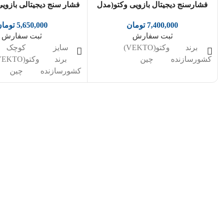
فشارسنج دیجیتال بازویی وکتو(مدل
فشار سنج دیجیتالی بازوی
LD-581)
LD-537)
7,400,000
تومان
5,650,000
توما
ثبت سفارش
ثبت سفارش
برند
وکتو(VEKTO)
سایز
کوچک
کشورسازنده
چین
برند
وکتو(VEKTO)
کشورسازنده
چین