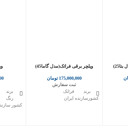
تا25)
ویلچر برقی فراتک(مدل گاما45)
وی
ان
175,000,000
تومان
00
ثبت سفارش
برند
فراتک
برند
کشورسازنده
ایران
رنگ
کشور سازند