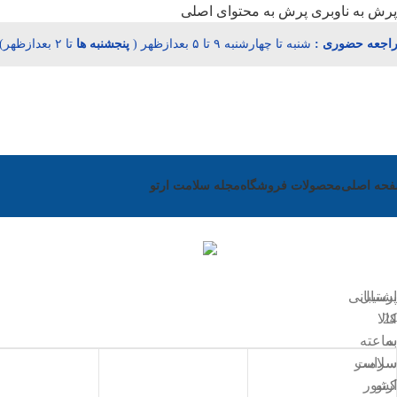
پرش به ناوبری
پرش به محتوای اصلی
اجعه حضوری :
شنبه تا چهارشنبه ۹ تا ۵ بعدازظهر (
پنجشنبه‌
ها
تا ۲ بعدازظهر)
حه اصلی
محصولات فروشگاه
مجله سلامت ارتو
ارسال
پشتیبانی
24
کالا
به
ساعته
سلامت
سراسر
ارتو
کشور