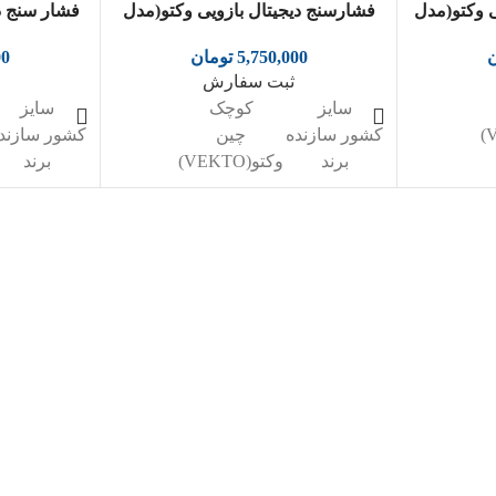
ی وکتو(مدل
فشارسنج دیجیتال بازویی وکتو(مدل
فشار سنج د
LD-535)
ن
5,750,000
تومان
00
ثبت سفارش
سایز
کوچک
سایز
کشور سازنده
چین
کشور سازند
برند
وکتو(VEKTO)
برند