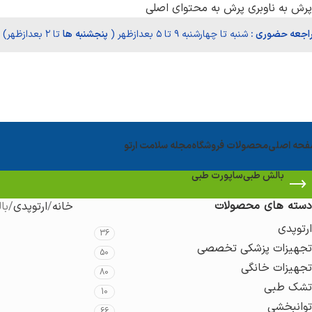
پرش به ناوبری
پرش به محتوای اصلی
اجعه حضوری :
شنبه تا چهارشنبه ۹ تا ۵ بعدازظهر (
پنجشنبه‌
ها
تا ۲ بعدازظهر)
حه اصلی
محصولات فروشگاه
مجله سلامت ارتو
بالش طبی
ساپورت طبی
دسته های محصولات
خانه
ارتوپدی
با
ارتوپدی
36
تجهیزات پزشکی تخصصی
50
تجهیزات خانگی
80
تشک طبی
10
توانبخشی
66