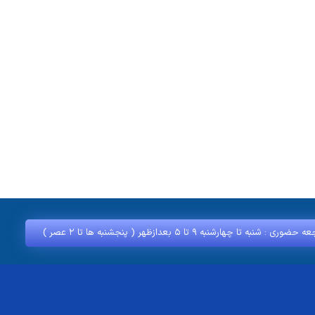
ضوری : شنبه تا چهارشنبه ۹ تا ۵ بعدازظهر ( پنجشنبه‌ ها تا ۲ عصر )