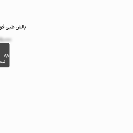
بالش طبی فو
ایکس لارج BARIS YASTIK
5,000
ثبت