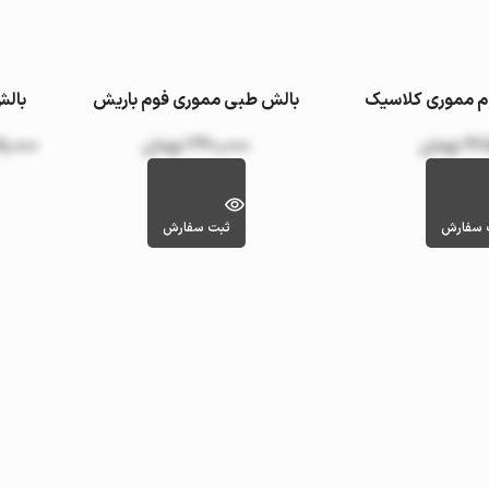
م مموری کلاسیک
بالش طبی مموری فوم باریش
بالش
یاستیک (مدل موج)
48
تومان
360,000
تومان
5,000
 سفارش
ثبت سفارش