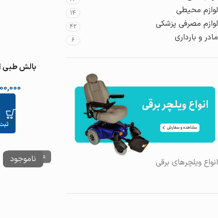
لوازم محیطی
14
لوازم مصرفی پزشکی
42
مادر و بارداری
6
بالش طبی ای
پلی‌یورتان) طب و 
00,000
ثبت
عدم موجودی
انواع ویلچرهای برقی