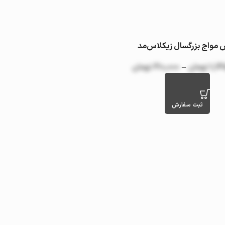
 مواج بزرگسال زیکلاس‌مد
(مدل ZYK-L)
1,14
تومان
–
610,000
تومان
ثبت سفارش