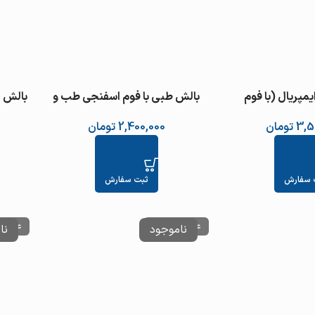
مپریال (با فوم
بالش طبی با فوم اسفنجی طب و
بالش 
صنعت کد 51300
صنعت کد 51100
3,5
تومان
2,400,000
تومان
 سفارش
ثبت سفارش
عدم موجودی
عدم م