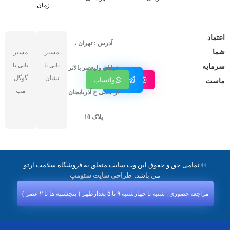
زمان
اعتماد
آدرس : تهران ،
شما
مسیر
مسیر
یابی با
یابی با
سرمایه
خیابان ولیعصر بالاتر
کانال
نشان
گوگل
اینستاگرام
واتساپ
ماست
تلگرام
مپ
از جامی خ آذربایجان
پلاک 10
© تمامی حق و حقوق این وب سایت متعلق به فروشگاه سلامت ارتو
می باشد.
طراحی سایت سئومپ
مراجعه حضوری : شنبه تا چهارشنبه ۹ تا ۵ بعدازظهر ( پنجشنبه‌ ها تا ۲ عصر )