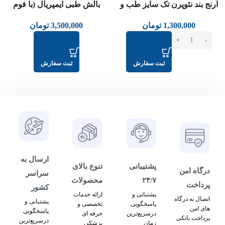
آرنج بند نئوپرن تک سایز طب و
بالش طبی ایمپریال (با فوم
صنعت کد 36500
پلی‌یورتان) طب و صنعت کد
1,300,000
تومان
3,500,000
تومان
51300
ثبت سفارش
ثبت سفارش
ارسال به
پشتیبانی
تنوع بالای
درگاه امن
سراسر
۲۴/۷
محصولات
پرداخت
کشور
پشتبانی و
ارائه خدمات
اتصال به درگاه
پشتبانی و
پاسخگویی
تخصصی و
های امن
پاسخگویی
درسریع‌ترین
حرفه ای
پرداخت بانکی
درسریع‌ترین
زمان
پزشکی