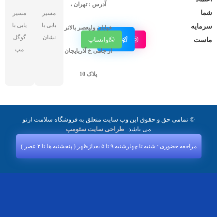
آدرس : تهران ،
شما
مسیر
مسیر
یابی با
یابی با
سرمایه
خیابان ولیعصر بالاتر
کانال
نشان
گوگل
اینستاگرام
واتساپ
ماست
تلگرام
مپ
از جامی خ آذربایجان
پلاک 10
© تمامی حق و حقوق این وب سایت متعلق به فروشگاه سلامت ارتو
می باشد.
طراحی سایت سئومپ
مراجعه حضوری : شنبه تا چهارشنبه ۹ تا ۵ بعدازظهر ( پنجشنبه‌ ها تا ۲ عصر )