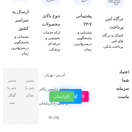
ارسال به
پشتیبانی
تنوع بالای
درگاه امن
سراسر
۲۴/۷
محصولات
پرداخت
کشور
پشتبانی و
ارائه خدمات
اتصال به درگاه
پشتبانی و
پاسخگویی
تخصصی و
های امن
پاسخگویی
درسریع‌ترین
حرفه ای
پرداخت بانکی
درسریع‌ترین
زمان
پزشکی
زمان
اعتماد
آدرس : تهران ،
شما
مسیر
مسیر
یابی با
یابی با
سرمایه
خیابان ولیعصر بالاتر
کانال
نشان
گوگل
اینستاگرام
واتساپ
ماست
تلگرام
مپ
از جامی خ آذربایجان
پلاک 10