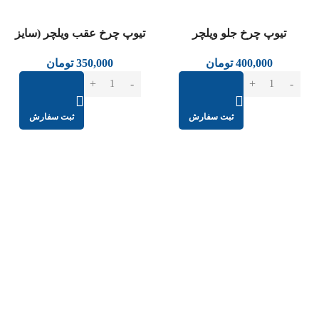
تیوپ چرخ جلو ویلچر
تیوپ چرخ عقب ویلچر (سایز
(سایز50*200)
1.3/8*24)
400,000
تومان
350,000
تومان
ثبت سفارش
ثبت سفارش