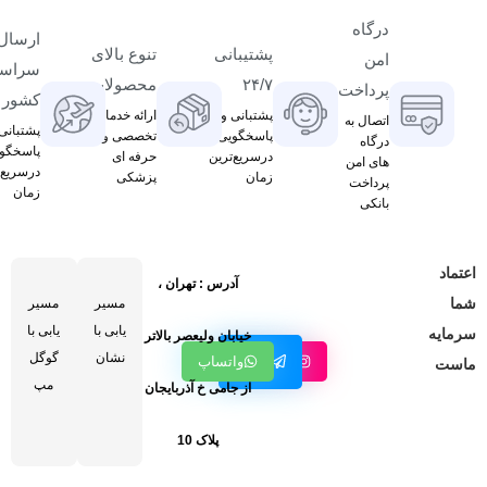
درگاه
ارسال 
پشتیبانی
تنوع بالای
امن
سراسر
۲۴/۷
محصولات
پرداخت
کشور
پشتبانی و
ارائه خدمات
اتصال به
پشتبانی
پاسخگویی
تخصصی و
درگاه
پاسخگو
درسریع‌ترین
حرفه ای
های امن
درسریع‌
زمان
پزشکی
پرداخت
زمان
بانکی
اعتماد
آدرس : تهران ،
شما
مسیر
مسیر
یابی با
یابی با
سرمایه
خیابان ولیعصر بالاتر
کانال
نشان
گوگل
اینستاگرام
واتساپ
ماست
تلگرام
مپ
از جامی خ آذربایجان
پلاک 10