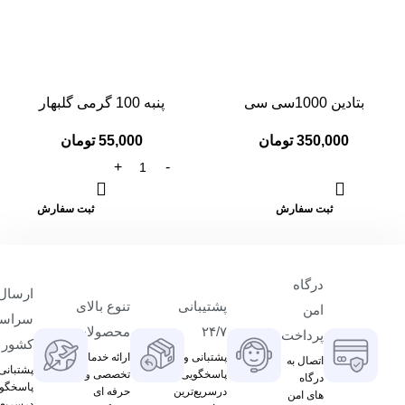
بتادین 1000سی سی
پنبه 100 گرمی گلبهار
350,000
تومان
55,000
تومان
ثبت سفارش
ثبت سفارش
درگاه
ارسال 
پشتیبانی
تنوع بالای
امن
سراسر
۲۴/۷
محصولات
پرداخت
کشور
پشتبانی و
ارائه خدمات
اتصال به
پشتبانی
پاسخگویی
تخصصی و
درگاه
پاسخگو
درسریع‌ترین
حرفه ای
های امن
درسریع‌