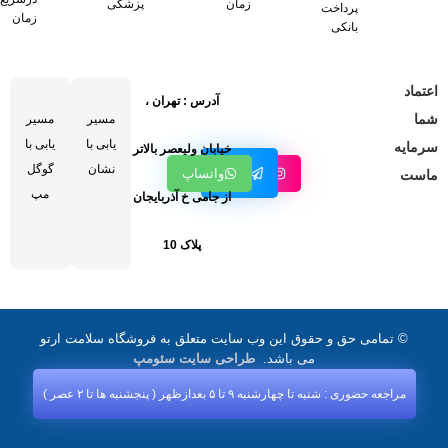
زمان
پزشکی
پرداخت
زمان
بانکی
اعتماد
آدرس : تهران ،
شما
مسیر
مسیر
یابی با
یابی با
سرمایه
خیابان ولیعصر بالاتر
کانال
نشان
گوگل
اینستاگرام
واتساپ
ماست
تلگرام
مپ
از جامی خ آذربایجان
پلاک 10
© تمامی حق و حقوق این وب سایت متعلق به فروشگاه سلامت ارتو
می باشد.
طراحی سایت سئومپ
مراجعه حضوری : شنبه تا چهارشنبه ۹ تا ۵ بعدازظهر ( پنجشنبه‌ ها تا ۲ عصر )