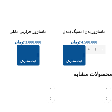
ماساژور بدن امسیگ (مدل
ماساژور حرارتی مانلی
MG80/PluseML108)
(مدل720W)
4,500,000
تومان
3,000,000
تومان
ثبت سفارش
ثبت سفارش
محصولات مشابه
عدم موجودی
عدم موجودی