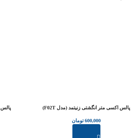
عدم موجودی
عدم موجودی
پالس اکسی متر انگشتی زنیتمد (مدل F02T)
پالس ا
600,000
تومان