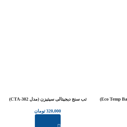
عدم موجودی
تب سنج دیجیتالی سیتیزن (مدل CTA-302)
320,000
تومان