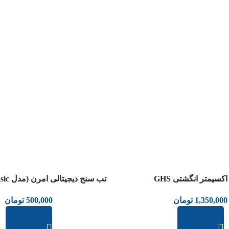
عدم موجودی
کسیمتر انگشتی GHS
تب سنج دیجیتالی امرن (مدل Eco Temp Basic)
1,350,000
تومان
500,000
تومان