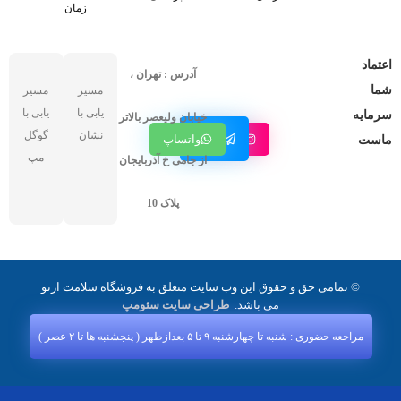
زمان
اعتماد
آدرس : تهران ،
شما
مسیر
مسیر
یابی با
یابی با
سرمایه
خیابان ولیعصر بالاتر
کانال
نشان
گوگل
اینستاگرام
واتساپ
ماست
تلگرام
مپ
از جامی خ آذربایجان
پلاک 10
© تمامی حق و حقوق این وب سایت متعلق به فروشگاه سلامت ارتو
می باشد.
طراحی سایت سئومپ
مراجعه حضوری : شنبه تا چهارشنبه ۹ تا ۵ بعدازظهر ( پنجشنبه‌ ها تا ۲ عصر )