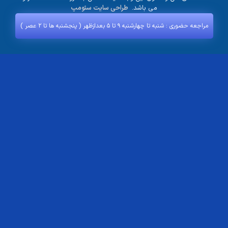
می باشد.
طراحی سایت سئومپ
مراجعه حضوری : شنبه تا چهارشنبه ۹ تا ۵ بعدازظهر ( پنجشنبه‌ ها تا ۲ عصر )