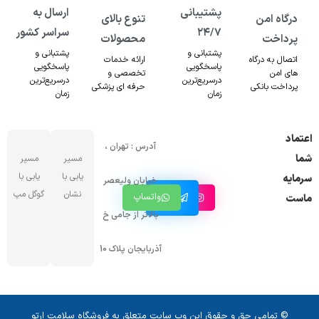
پشتیبانی
ارسال به
درگاه امن
تنوع بالای
۲۴/۷
سراسر کشور
پرداخت
محصولات
پشتبانی و
پشتبانی و
اتصال به درگاه
ارائه خدمات
پاسخگویی
پاسخگویی
های امن
تخصصی و
درسریع‌ترین
درسریع‌ترین
پرداخت بانکی
حرفه ای پزشکی
زمان
زمان
اعتماد
آدرس : تهران ،
شما
مسیر
مسیر
یابی با
یابی با
سرمایه
خیابان ولیعصر
کانال
نشان
گوگل مپ
اینستاگرام
واتساپ
ماست
تلگرام
بالاتر از جامی خ
آذربایجان پلاک 10
© تمامی حق و حقوق این وب سایت متعلق به فروشگاه سلامت ارتو