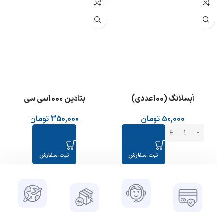
عدم موجودی
آبسلانگ (100عددی)
بتادین 1000سی سی
50,000
تومان
350,000
تومان
ثبت سفارش
ثبت سفارش