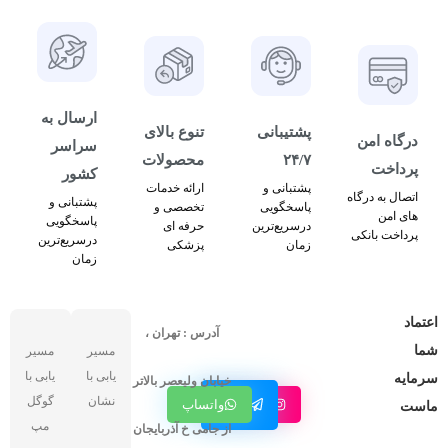
ارسال به
پشتیبانی
تنوع بالای
درگاه امن
سراسر
۲۴/۷
محصولات
پرداخت
کشور
پشتبانی و
ارائه خدمات
اتصال به درگاه
پشتبانی و
پاسخگویی
تخصصی و
های امن
پاسخگویی
درسریع‌ترین
حرفه ای
پرداخت بانکی
درسریع‌ترین
زمان
پزشکی
زمان
اعتماد
آدرس : تهران ،
شما
مسیر
مسیر
یابی با
یابی با
سرمایه
خیابان ولیعصر بالاتر
کانال
نشان
گوگل
اینستاگرام
واتساپ
ماست
تلگرام
مپ
از جامی خ آذربایجان