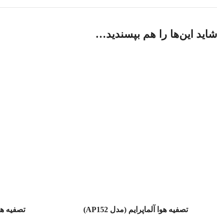
شاید این‌ها را هم بپسندید…
عدم موجودی
تصفیه هوا آلماپرایم (مدل AP152)
تصفیه هوا 