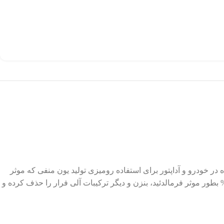
 در خودرو و آداپتور برای استفاده رومیزی تولید یون منفی که موثر
ی ایجاد حس شادابی و نشاط می باشد قابل استفاده در اتاق (کنار تخت خواب، روی میز تحریر، میزکار و … ) میزان پاکسازی PM2.5 تا 99% بطور موثر فرمالدئید، بنزن و دیگر ترکیبات آلی فرار را حذف کرده و