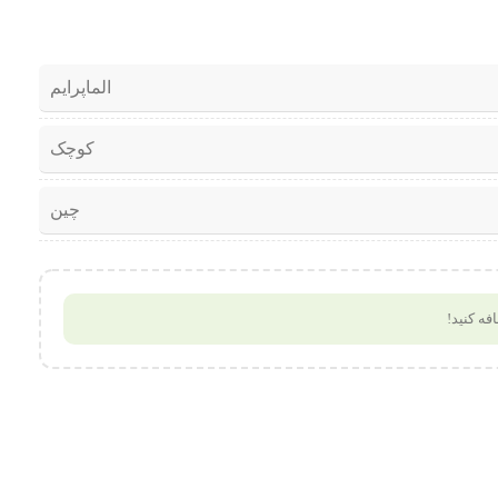
الماپرایم
کوچک
چین
فه کنید!