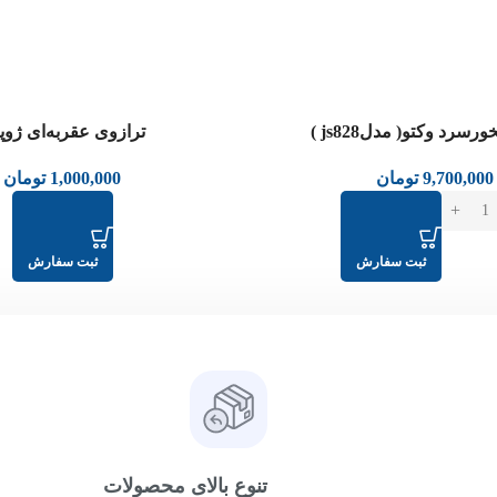
رسرد وکتو( مدلjs828 )
ترازوی عقربه‌ای ژوپی
9,700,000
تومان
1,000,000
تومان
ثبت سفارش
ثبت سفارش
تنوع بالای محصولات