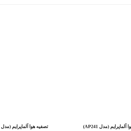
عدم موجودی
آلماپرایم (مدل AP241)
تصفیه هوا آلماپرایم (مدل AP331)