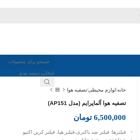
انتخاب دسته بندی
خانه
لوازم محیطی
تصفیه هوا
تصفیه هوا آلماپرایم (مدل AP151)
6,500,000
تومان
فیلترها: فیلتر ضد باکتری،فیلتر هپا، فیلتر کربن اکتیو
شعاع تحت پوشش:تا 4 متر مربع